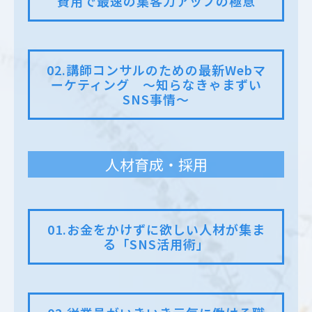
費用で最速の集客力アップの極意
02.講師コンサルのための最新Webマ
ーケティング 〜知らなきゃまずい
SNS事情〜
人材育成・採用
01.お金をかけずに欲しい人材が集ま
る「SNS活用術」