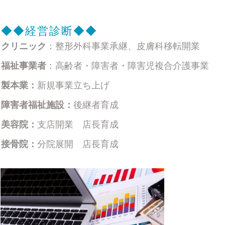
◆◆
経営診断
◆◆
クリニック
：整形外科事業承継、皮膚科移転開業
福祉事業者
：高齢者・障害者・障害児複合介護事業
製本業：
新規事業立ち上げ
障害者福祉施設：
後継者育成
美容院：
支店開業 店長育成
接骨院：
分院展開 店長育成