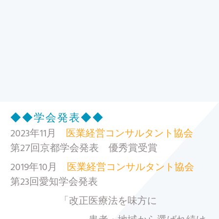
[ File # csp15868361, License # 3066684 ]
Licensed through
◆◆
学会発表
◆◆
http://www.canstockphoto.com in
accordance with the End User License
2023年11月
医業経営コンサルタント協会
Agreement
第27回京都学会発表 優秀賞受賞
(http://www.canstockphoto.com/legal.php)
2019年10月
医業経営コンサルタント協会
(c) Can Stock Photo Inc. / dolgachov
第23回愛知学会発表
「改正医療法を味方に