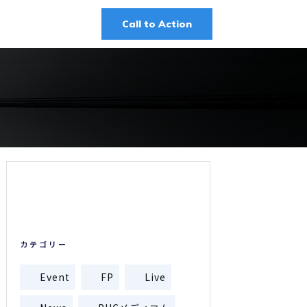
Call to Action
カテゴリー
Event
FP
Live