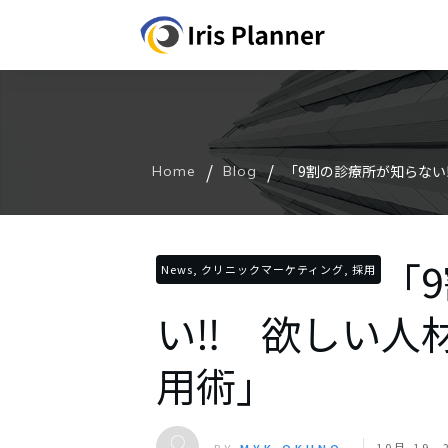
/
/
「9割の診療所が知らない
Home
Blog
「
News, クリニックマーケティング, 採用
い‼ 欲しい人
用術」
10月 19, 