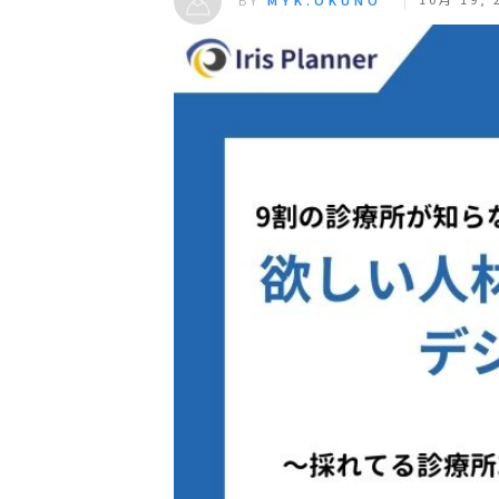
BY
MYK.OKUNO