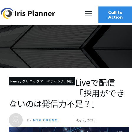
Call to
Action
Liveで配信
News, クリニックマーケティング, 採用
「採用ができ
ないのは発信力不足？」
BY
MYK.OKUNO
4月 2, 2025