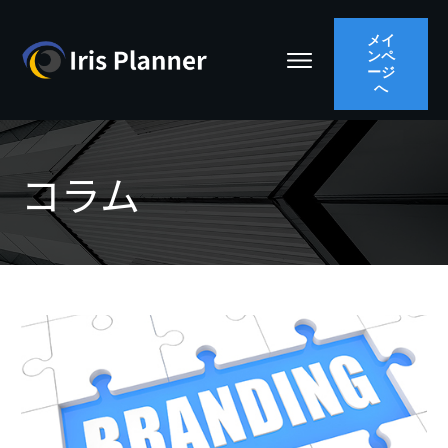
メイ
ンペ
ージ
へ
コラム