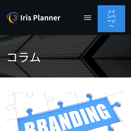
メイ
ンペ
ージ
へ
コラム