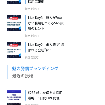
採用広報術
続きを読む
Live Day3 新人が辞め
ない職場をつくるSNS広
報のヒント
続きを読む
Live Day2 求人票で“選
ばれる会社”に！
続きを読む
魅力発信ブランディング
最近の投稿
#283 想いを伝える採用
戦略 5日間LIVE開催