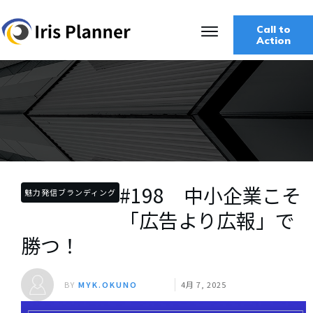
Call to
Action
#198 中小企業こそ
魅力発信ブランディング
「広告より広報」で
勝つ！
BY
MYK.OKUNO
4月 7, 2025