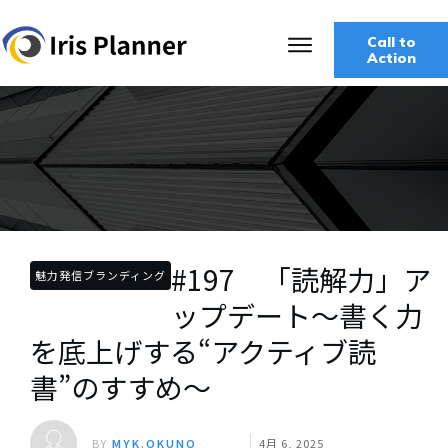
Call to
Action
#197 「読解力」ア
魅力発信ブランディング
ップデート～書く力
を底上げする“アクティブ読
書”のすすめ～
BY
MYK.OKUNO
4月 6, 2025