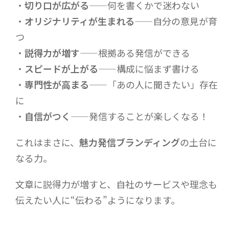
・
切り口が広がる
——何を書くかで迷わない
・
オリジナリティが生まれる
——自分の意見が育
つ
・
説得力が増す
——根拠ある発信ができる
・
スピードが上がる
——構成に悩まず書ける
・
専門性が高まる
——「あの人に聞きたい」存在
に
・
自信がつく
——発信することが楽しくなる！
これはまさに、
魅力発信ブランディング
の土台に
なる力。
文章に説得力が増すと、自社のサービスや理念も
伝えたい人に“伝わる”ようになります。