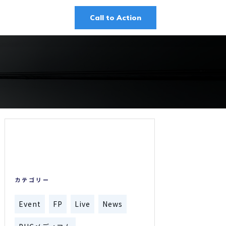
Call to Action
カテゴリー
Event
FP
Live
News