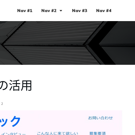
Nav #1
Nav #2
Nav #3
Nav #4
Pの活用
22