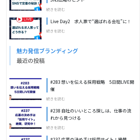
続きを読む
Live Day2 求人票で“選ばれる会社”に！
続きを読む
魅力発信ブランディング
最近の投稿
#283 想いを伝える採用戦略 5日間LIVE開
催
続きを読む
#238 自社のいいところ探しは、仕事の流
れから見つける
続きを読む
#237 応募の決め手は採用サイト！絶賛、