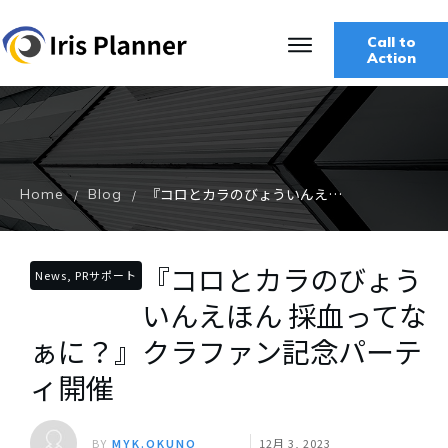
Call to
Action
『コロとカラのびょういんえほん 採血ってなぁに？』クラファン記念パーティ開催
Home
Blog
/
/
『コロとカラのびょう
News, PRサポート
いんえほん 採血ってな
ぁに？』クラファン記念パーテ
ィ開催
BY
MYK.OKUNO
12月 3, 2023