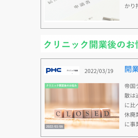
かり
開
2022/03/19
帝国
散は
に比
休廃
に事