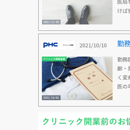
医局
けば
勤
2021/10/10
勤務
齢・
く変
医の