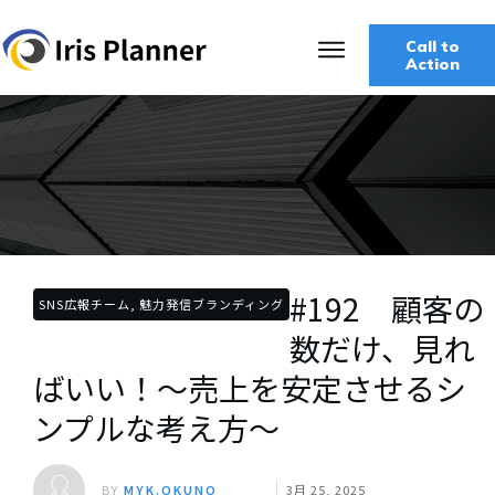
Call to
Action
#192 顧客の
SNS広報チーム, 魅力発信ブランディング
数だけ、見れ
ばいい！～売上を安定させるシ
ンプルな考え方～
BY
MYK.OKUNO
3月 25, 2025