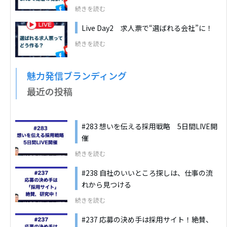
続きを読む
Live Day2 求人票で“選ばれる会社”に！
続きを読む
魅力発信ブランディング
最近の投稿
#283 想いを伝える採用戦略 5日間LIVE開
催
続きを読む
#238 自社のいいところ探しは、仕事の流
れから見つける
続きを読む
#237 応募の決め手は採用サイト！絶賛、