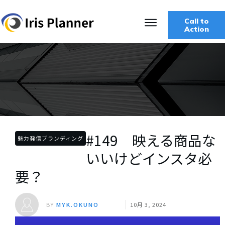
Call to
Action
#149 映える商品な
魅力発信ブランディング
いいけどインスタ必
要？
BY
MYK.OKUNO
10月 3, 2024