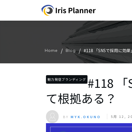
/
/
#118 「SNSで採用に
Home
Blog
#118
魅力発信ブランディング
て根拠ある？
5月 12, 2
BY
MYK.OKUNO