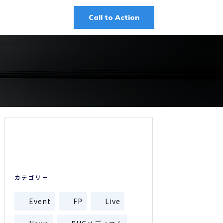
Call to Action
カテゴリー
Event
FP
Live