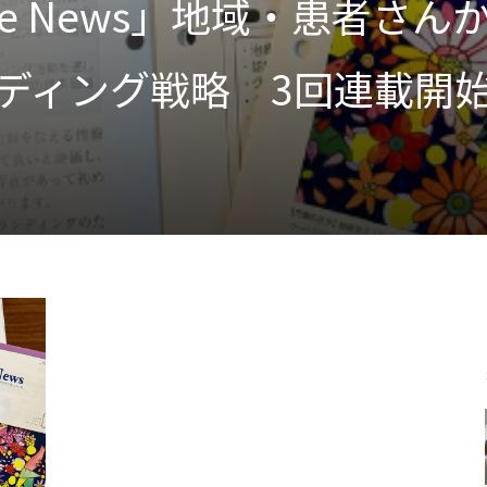
actice News」地域・患
ディング戦略 3回連載開