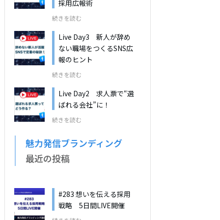
採用広報術
続きを読む
Live Day3 新人が辞め
ない職場をつくるSNS広
報のヒント
続きを読む
Live Day2 求人票で“選
ばれる会社”に！
続きを読む
魅力発信ブランディング
最近の投稿
#283 想いを伝える採用
戦略 5日間LIVE開催