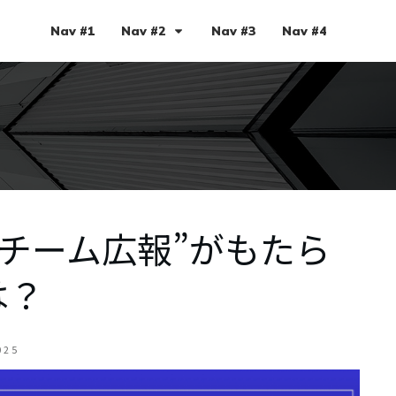
Nav #1
Nav #2
Nav #3
Nav #4
 “チーム広報”がもたら
は？
025